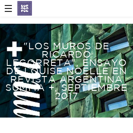
"LOS MUROS DE
RICARDO
LEGORRETA", ENSAYO
DE LOUISE NOELLE EN
REVISTA ARGENTINA
SUMMA +, SEPTIEMBRE
2017